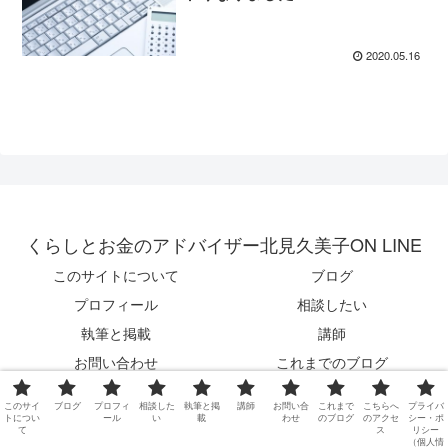
2020.05.16
くらしとお金のアドバイザー北見久美子ON LINE
このサイトについて
ブログ
プロフィール
相談したい
執筆と掲載
講師
お問い合わせ
これまでのブログ
こちらへのアクセス
プライバシー・ポリシー（個人情
このサイ
ブログ
プロフィ
相談した
執筆と掲
講師
お問い合
これまで
こちらへ
プライバ
報保護について）
トについ
ール
い
載
わせ
のブログ
のアクセ
シー・ポ
て
ス
リシー
（個人情