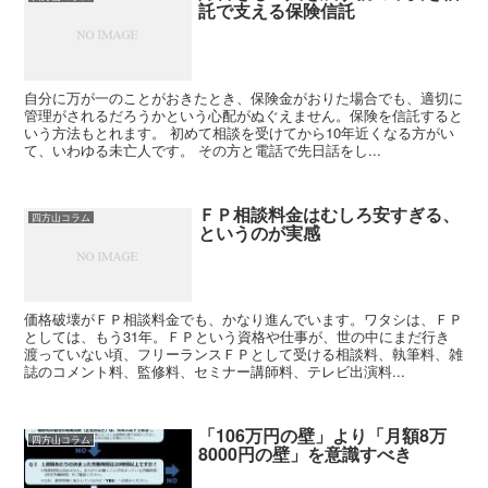
託で支える保険信託
自分に万が一のことがおきたとき、保険金がおりた場合でも、適切に
管理がされるだろうかという心配がぬぐえません。保険を信託すると
いう方法もとれます。 初めて相談を受けてから10年近くなる方がい
て、いわゆる未亡人です。 その方と電話で先日話をし...
ＦＰ相談料金はむしろ安すぎる、
四方山コラム
というのが実感
価格破壊がＦＰ相談料金でも、かなり進んでいます。ワタシは、ＦＰ
としては、もう31年。ＦＰという資格や仕事が、世の中にまだ行き
渡っていない頃、フリーランスＦＰとして受ける相談料、執筆料、雑
誌のコメント料、監修料、セミナー講師料、テレビ出演料...
「106万円の壁」より「月額8万
四方山コラム
8000円の壁」を意識すべき