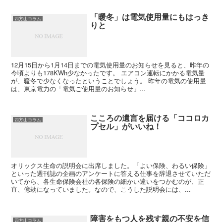
「暖冬」は電気使用量にもはっき
四方山コラム
りと
12月15日から1月14日までの電気使用量のお知らせを見ると、昨年の
今頃よりも178KWh少なかったです。 エアコン運転にかかる電気量
が、暖冬で少なくなったということでしょう。 昨年の電気の使用量
は、東京電力の「電気ご使用量のお知らせ」...
こころの遺言を届ける「ココロカ
四方山コラム
プセル」がいいね！
オリックス生命の説明会に出席しました。「よい保険、わるい保険」
といった週刊誌の企画のアンケートに答える仕事を辞退させていただ
いてから、各生命保険会社の各保険の細かい違いをつかむのが、正
直、億劫になっていました。なので、こうした説明会には、...
障害をもつ人を残す親の不安を信
四方山コラム