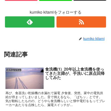
kumiko kitamiをフォローする
kumiko kitami
関連記事
食洗機(1)_20年以上食洗機を使っ
四方山コラム
てきた主婦が、手洗いに原点回帰
してみた
再び、食器洗い乾燥機の水漏れで漏電 夕食後、突然、家中の電気供
給が停まってしまいました。音で例えるなら、「ばちッ」とです。
気が動転したものの、どうやら食洗機らしいと懐中電灯をもってブレ
ーカーあたりを点検したら、漏電スイッチが...