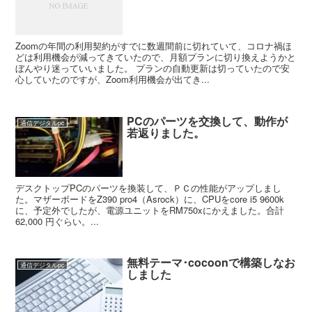
Zoomの年間の利用契約がすでに数週間前に切れていて、コロナ禍ほ
どは利用機会が減ってきていたので、月額プランに切り換えようかと
ぼんやり迷っていいました。 プランの自動更新は切っていたので安
心していたのですが、Zoom利用機会が出てき...
PCのパーツを交換して、動作が
通信デジタルpc
若返りました。
デスクトップPCのパーツを換装して、ＰＣの性能がアップしまし
た。マザーボードをZ390 pro4（Asrock）に、CPUをcore i5 9600k
に、予定外でしたが、電源ユニットをRM750xにかえました。合計
62,000 円ぐらい。...
無料テーマ･cocoonで構築しなお
通信デジタルpc
しました