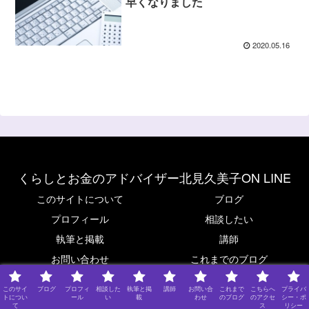
早くなりました
2020.05.16
くらしとお金のアドバイザー北見久美子ON LINE
このサイトについて
ブログ
プロフィール
相談したい
執筆と掲載
講師
お問い合わせ
これまでのブログ
こちらへのアクセス
プライバシー・ポリシー（個人情
このサイ
ブログ
プロフィ
相談した
執筆と掲
講師
お問い合
これまで
こちらへ
プライバ
報保護について）
トについ
ール
い
載
わせ
のブログ
のアクセ
シー・ポ
て
ス
リシー