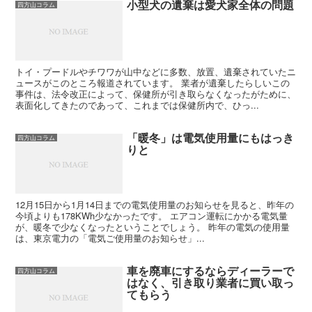
小型犬の遺棄は愛犬家全体の問題
四方山コラム
トイ・プードルやチワワが山中などに多数、放置、遺棄されていたニ
ュースがこのところ報道されています。 業者が遺棄したらしいこの
事件は、法令改正によって、保健所が引き取らなくなったがために、
表面化してきたのであって、これまでは保健所内で、ひっ...
「暖冬」は電気使用量にもはっき
四方山コラム
りと
12月15日から1月14日までの電気使用量のお知らせを見ると、昨年の
今頃よりも178KWh少なかったです。 エアコン運転にかかる電気量
が、暖冬で少なくなったということでしょう。 昨年の電気の使用量
は、東京電力の「電気ご使用量のお知らせ」...
車を廃車にするならディーラーで
四方山コラム
はなく、引き取り業者に買い取っ
てもらう