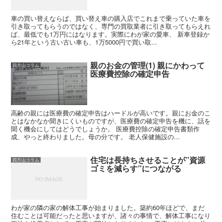
車の買い替えならば、買い替え車の購入店でこれまで乗っていた車を
引き取ってもらうのではなく、専門の買取業者に引き取ってもらえれ
ば、最低でも1万円にはなります。実際にわが家の愛車、 新車登録か
ら21年という古い古い車も、1万5000円で買い取...
親のお金の管理(1) 親にかわって
四方山コラム
医療費控除の確定申告
高齢の親には医療費の確定申告はハードルが高いです。親にお金のこ
とはなかなか聞きにくいものですが、医療費の確定申告を機に、話を
聞く機会にしてはどうでしょうか。 医療費控除の確定申告書類作
成、やっと終わりました。母の分です。 老人保健施設の...
住宅は長持ちさせることが”資源
四方山コラム
ゴミを減らす”につながる
わが家の隣の家の解体工事が始まりました。築約60年ほどで、まだ
住むことは可能だったと思いますが、諸々の事情で、解体工事になり