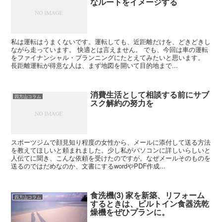
なルートをイメージする
私は運転はうまくないです。運転しても、近距離だけを、どきどきし
ながら走っています。 快適とは言えません。 でも、今回は車の運転
をファイナンシャル・プランニングにたとえてみたいと思います。
長距離運転が得意な人は、まず地図を開いて目的地まで...
消費生活として相談する前にサブ
四方山コラム
スク解約の努力を
スポーツジムで顔見知り程度の女性から、メールに添付して送る方法
を教えてほしいと頼まれました。少し私がパソコンに詳しいらしいと
人伝てに聞き、こんな依頼を受けたのですが。なぜメールそのものを
送るのではだめなのか、文書にするwordやPDF作成...
食洗機(3) 家を新築、リフォーム
四方山コラム
するときは、ビルトイン食器洗乾
燥機をぜひプランに。