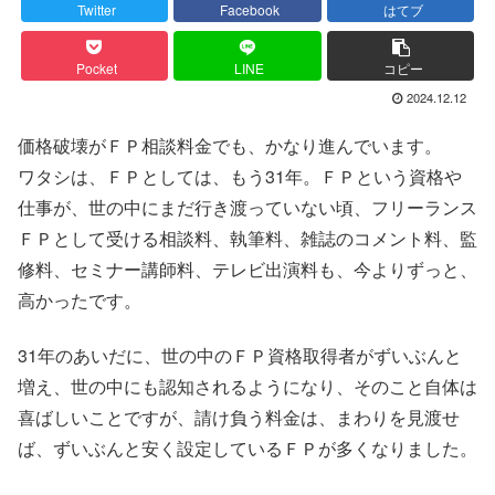
Twitter
Facebook
はてブ
Pocket
LINE
コピー
2024.12.12
価格破壊がＦＰ相談料金でも、かなり進んでいます。
ワタシは、ＦＰとしては、もう31年。ＦＰという資格や
仕事が、世の中にまだ行き渡っていない頃、フリーランス
ＦＰとして受ける相談料、執筆料、雑誌のコメント料、監
修料、セミナー講師料、テレビ出演料も、今よりずっと、
高かったです。
31年のあいだに、世の中のＦＰ資格取得者がずいぶんと
増え、世の中にも認知されるようになり、そのこと自体は
喜ばしいことですが、請け負う料金は、まわりを見渡せ
ば、ずいぶんと安く設定しているＦＰが多くなりました。