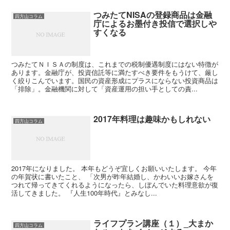
つみたてNISAの登録商品は金融
四方山コラム
庁によるお墨付き投信で選択しや
すくなる
つみたてＮＩＳＡの制度は、これまでの税制優遇制度にはない特徴が
あります。金融庁が、投資信託等に満たすべき要件をもうけて、厳し
く絞りこんでいます。国民の資産形成にプラスにならない投資商品は
「排除」。金融機関に対して「資産運用の担い手としての責...
2017年料理は趣味かもしれない
四方山コラム
2017年になりました。 本年もどうぞ宜しくお願いいたします。 今年
の年賀状に書いたこと、 「次男が昨年結婚し、かわいいお嫁さんを
つれて帰ってきてくれるようになったら、しぼんでいた料理意欲が復
活してきました。 『人生100年時代』とみなし...
ライフプラン講座（１）_大まか
四方山コラム