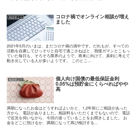
コロナ禍でオンライン相談が増え
相談室より
ました
2021年5月のいまは、まだコロナ禍の渦中です。だれもが、すべての
活動を自粛してひっそりと自宅で過ごさねばと、我慢ガマンとこもっ
ていた毎日も、そろそろ限界のようで、将来に向けて、真剣に考えて
動き出している人が多いようです。 このとこ...
個人向け国債の最低保証金利
相談室より
0.05%は預貯金にくらべればやや
高
満期になったお金はどうすればよいかと、1,2年前にご相談があった
方から、電話がありました。相談料をいただくまでもないので、電話
で近況を伺いながら、今回の迷っていることをお聞きしました。 お
金をどこに預けるか、満期になって再び検討する...