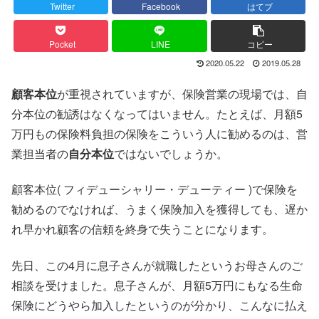
Twitter
Facebook
はてブ
Pocket
LINE
コピー
2020.05.22
2019.05.28
顧客本位
が重視されていますが、保険営業の現場では、自
分本位の勧誘はなくなってはいません。たとえば、月額5
万円もの保険料負担の保険をこういう人に勧めるのは、営
業担当者の
自分本位
ではないでしょうか。
顧客本位( フィデューシャリー・デューティー )で保険を
勧めるのでなければ、うまく保険加入を獲得しても、遅か
れ早かれ顧客の信頼を終身で失うことになります。
先日、この4月に息子さんが就職したというお母さんのご
相談を受けました。息子さんが、月額5万円にもなる生命
保険にどうやら加入したというのが分かり、こんなに払え