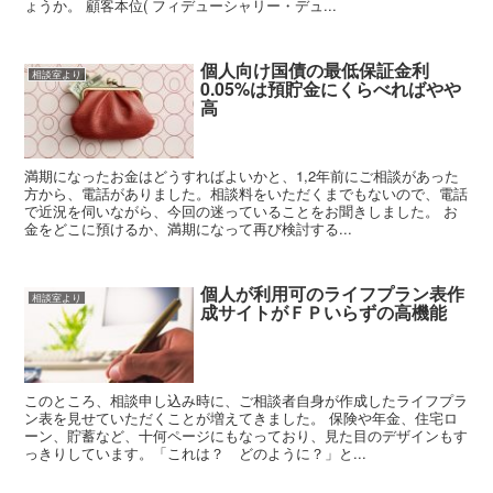
ょうか。 顧客本位( フィデューシャリー・デュ...
個人向け国債の最低保証金利
相談室より
0.05%は預貯金にくらべればやや
高
満期になったお金はどうすればよいかと、1,2年前にご相談があった
方から、電話がありました。相談料をいただくまでもないので、電話
で近況を伺いながら、今回の迷っていることをお聞きしました。 お
金をどこに預けるか、満期になって再び検討する...
個人が利用可のライフプラン表作
相談室より
成サイトがＦＰいらずの高機能
このところ、相談申し込み時に、ご相談者自身が作成したライフプラ
ン表を見せていただくことが増えてきました。 保険や年金、住宅ロ
ーン、貯蓄など、十何ページにもなっており、見た目のデザインもす
っきりしています。「これは？ どのように？」と...