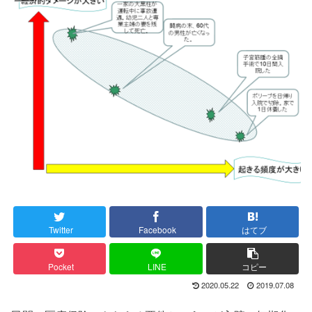
Twitter
Facebook
はてブ
Pocket
LINE
コピー
2020.05.22
2019.07.08