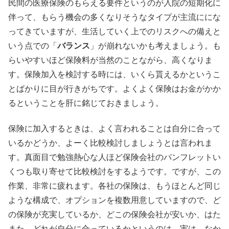
民間の医療保険のもらえる要件というのが入院の短期化に
伴って、もらう機会の多くなりそうなタイプが主流ににな
ってきていますが、生活していく上でのリスクへの備えと
いう点での「
バランス
」が崩れないかも考えましょう。も
らいやすいほど保険料が当然のことながら、高くなりま
す。保険加入を検討する時には、いくら貰えるかというこ
とばかりに目が行きがちです。よくよく保険はお金がかか
るということを肝に銘じておきましょう。
保険に加入するときは、よく言われることは自分に合って
いるかどうか、よーく比較検討しましょうとは言われま
す。真面目で勉強熱心な人ほど保険会社のパンフレットい
くつも取り寄せて比較検討をするようです。ですが、この
作業、非常に疲れます。各社の保険は、もうほとんど同じ
ような構成で、オプションを複数用意していますので、ど
の保険が充実しているか、どこの保険会社が安いか、はた
また、どれが自分に合っているかというのは、実は、なか