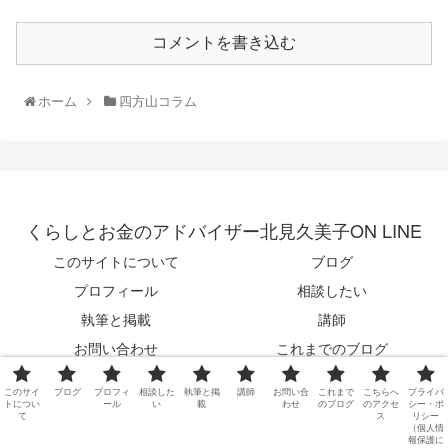
コメントを書き込む
ホーム
四方山コラム
くらしとお金のアドバイザー北見久美子ON LINE
このサイトについて
ブログ
プロフィール
相談したい
執筆と掲載
講師
お問い合わせ
これまでのブログ
こちらへのアクセス
プライバシー・ポリシー（個人情
このサイ
ブログ
プロフィ
相談した
執筆と掲
講師
お問い合
これまで
こちらへ
プライバ
報保護について）
トについ
ール
い
載
わせ
のブログ
のアクセ
シー・ポ
て
ス
リシー
（個人情
© 2014 くらしとお金のアドバイザー北見久美子ON LINE.
報保護に