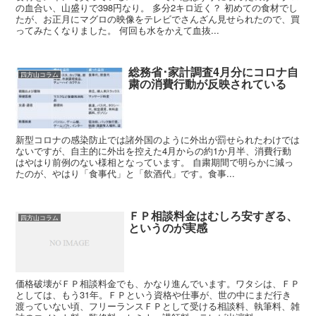
の血合い、山盛りで398円なり。 多分2キロ近く？ 初めての食材でし
たが、お正月にマグロの映像をテレビでさんざん見せられたので、買
ってみたくなりました。 何回も水をかえて血抜...
総務省･家計調査4月分にコロナ自
四方山コラム
粛の消費行動が反映されている
新型コロナの感染防止では諸外国のように外出が罰せられたわけでは
ないですが、自主的に外出を控えた4月からの約1か月半、消費行動
はやはり前例のない様相となっています。 自粛期間で明らかに減っ
たのが、やはり「食事代」と「飲酒代」です。食事...
ＦＰ相談料金はむしろ安すぎる、
四方山コラム
というのが実感
価格破壊がＦＰ相談料金でも、かなり進んでいます。ワタシは、ＦＰ
としては、もう31年。ＦＰという資格や仕事が、世の中にまだ行き
渡っていない頃、フリーランスＦＰとして受ける相談料、執筆料、雑