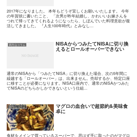
2017年になりました。 本年もどうぞ宜しくお願いいたします。 今年
の年賀状に書いたこと、 「次男が昨年結婚し、かわいいお嫁さんを
つれて帰ってきてくれるようになったら、しぼんでいた料理意欲が復
活してきました。 『人生100年時代』とみなし...
NISAからつみたてNISAに切り換
四方山コラム
えるとロールオーバーできない
通常のNISAから「つみたてNISA」に切り換えた場合、次の5年間に
繰越する「ロールオーバー」は、出来ません。売却するか、特定口座
に移すことが必要になります。NISA口座内で、通常のNISAかつみた
てNISAのどちらかしかできないという仕組...
マグロの血合いで超節約&美味食
四方山コラム
卓に
食材をメインで買っているスーパーで、思はず手に取ったのがマグロ