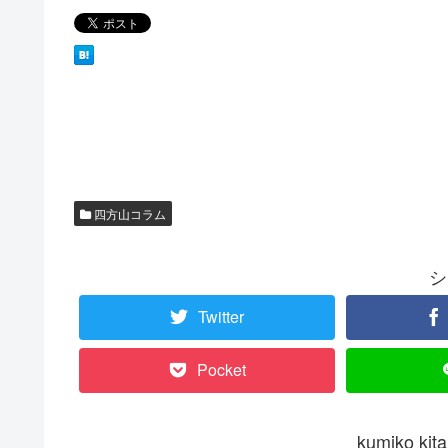
四方山コラム
シ
Twitter
Pocket
kumiko 