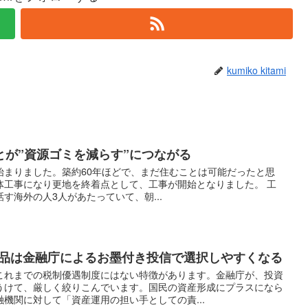
kumiko kitami
とが”資源ゴミを減らす”につながる
始まりました。築約60年ほどで、まだ住むことは可能だったと思
体工事になり更地を終着点として、工事が開始となりました。 工
す海外の人3人があたっていて、朝...
商品は金融庁によるお墨付き投信で選択しやすくなる
これまでの税制優遇制度にはない特徴があります。金融庁が、投資
うけて、厳しく絞りこんでいます。国民の資産形成にプラスになら
機関に対して「資産運用の担い手としての責...