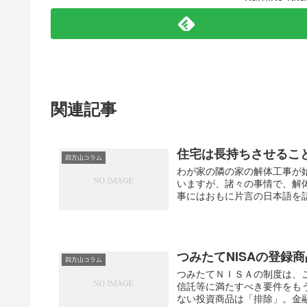
関連記事
住宅は長持ちさせるこ
四方山コラム
わが家の隣の家の解体工事が
いますが、諸々の事情で、解
事にはおもに片言の日本語を話
つみたてNISAの登録
四方山コラム
つみたてＮＩＳＡの制度は、
信託等に満たすべき要件をも
ない投資商品は「排除」。金融