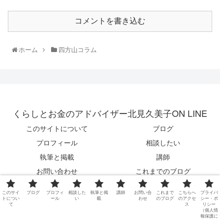
コメントを書き込む
ホーム
四方山コラム
くらしとお金のアドバイザー北見久美子ON LINE
このサイトについて
ブログ
プロフィール
相談したい
執筆と掲載
講師
お問い合わせ
これまでのブログ
こちらへのアクセス
プライバシー・ポリシー（個人情
このサイ
ブログ
プロフィ
相談した
執筆と掲
講師
お問い合
これまで
こちらへ
プライバ
報保護について）
トについ
ール
い
載
わせ
のブログ
のアクセ
シー・ポ
て
ス
リシー
（個人情
© 2014 くらしとお金のアドバイザー北見久美子ON LINE.
報保護に