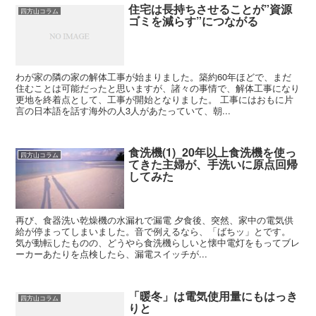
住宅は長持ちさせることが”資源
四方山コラム
ゴミを減らす”につながる
わが家の隣の家の解体工事が始まりました。築約60年ほどで、まだ
住むことは可能だったと思いますが、諸々の事情で、解体工事になり
更地を終着点として、工事が開始となりました。 工事にはおもに片
言の日本語を話す海外の人3人があたっていて、朝...
食洗機(1)_20年以上食洗機を使っ
四方山コラム
てきた主婦が、手洗いに原点回帰
してみた
再び、食器洗い乾燥機の水漏れで漏電 夕食後、突然、家中の電気供
給が停まってしまいました。音で例えるなら、「ばちッ」とです。
気が動転したものの、どうやら食洗機らしいと懐中電灯をもってブレ
ーカーあたりを点検したら、漏電スイッチが...
「暖冬」は電気使用量にもはっき
四方山コラム
りと