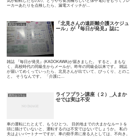
気が動転したものの、どうやら食洗機らしいと懐中電灯をもってブレ
ーカーあたりを点検したら、漏電スイッチが...
「北見さんの遠距離介護スケジュ
四方山コラム
ール」が『毎日が発見』誌に
雑誌 『毎日が発見』(KADOKAWA)が届きました。 すると、まもな
く、高校時代の同級生からメールが。昨年の同級会以来です。 雑誌
が届いてめくっていったら、北見さんが出ていて、びっくり、とのこ
と。 そうなんです。 「介護に...
ライフプラン講座（２）_人まか
四方山コラム
せでは実は不安
車の運転にたとえて、もうひとつ。 目的地までの大まかなルートを
頭に描けていないと、運転するのは不安ではないでしょうか。 私の
夫はよいパートナーですが、車の助手席に座る人としては、不向き。