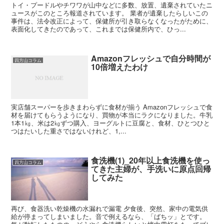
トイ・プードルやチワワが山中などに多数、放置、遺棄されていたニ
ュースがこのところ報道されています。 業者が遺棄したらしいこの
事件は、法令改正によって、保健所が引き取らなくなったがために、
表面化してきたのであって、これまでは保健所内で、ひっ...
Amazonフレッシュで自分時間が
四方山コラム
10倍増えたわけ
実店舗スーパーを歩きまわらずに食材が揃う Amazonフレッシュで食
材を届けてもらうようになり、買物が本当にラクになりました。牛乳
1本1㎏、米は2㎏ずつ購入、ヨーグルトに豆腐と、食材、ひとつひと
つはたいした重さではないけれど、1,...
食洗機(1)_20年以上食洗機を使っ
四方山コラム
てきた主婦が、手洗いに原点回帰
してみた
再び、食器洗い乾燥機の水漏れで漏電 夕食後、突然、家中の電気供
給が停まってしまいました。音で例えるなら、「ばちッ」とです。