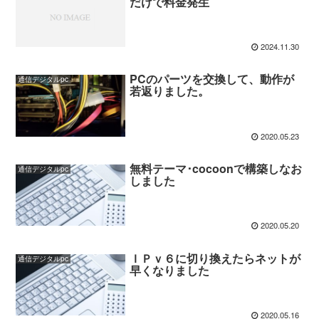
だけで料金発生
2024.11.30
PCのパーツを交換して、動作が
通信デジタルpc
若返りました。
2020.05.23
無料テーマ･cocoonで構築しなお
通信デジタルpc
しました
2020.05.20
ＩＰｖ６に切り換えたらネットが
通信デジタルpc
早くなりました
2020.05.16